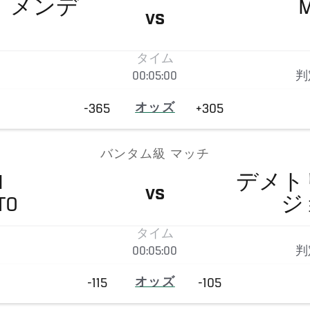
・
メンデ
M
VS
タイム
00:05:00
判
-365
オッズ
+305
バンタム級 マッチ
I
デメト
VS
TO
ジ
タイム
00:05:00
判
-115
オッズ
-105