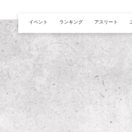
メ
イ
Main
ン
イベント
ランキング
アスリート
navigation
コ
ン
テ
ン
ツ
に
移
動