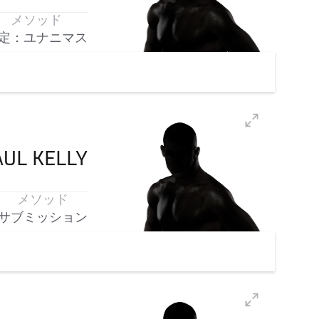
メソッド
定：ユナニマス
AUL
KELLY
メソッド
サブミッション