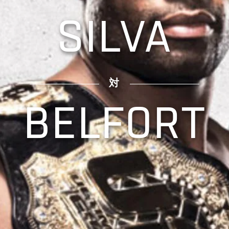
SILVA
対
BELFORT