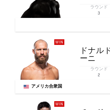
ラウンド
3
WIN
ドナル
ーニ
ラウンド
2
アメリカ合衆国
WIN