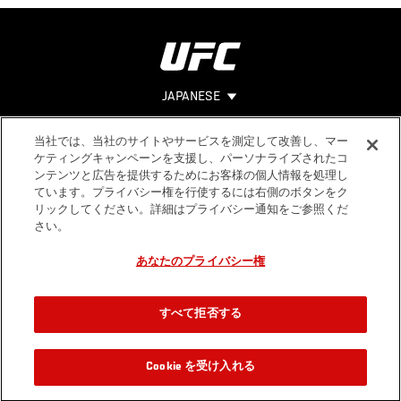
JAPANESE
当社では、当社のサイトやサービスを測定して改善し、マー
Footer
ヘルプ
法的事項
ケティングキャンペーンを支援し、パーソナライズされたコ
ンテンツと広告を提供するためにお客様の個人情報を処理し
利用規約
ています。プライバシー権を行使するには右側のボタンをク
個人情報保
リックしてください。詳細はプライバシー通知をご参照くだ
護方針
さい。
あなたのプライバシー権
すべて拒否する
Cookie を受け入れる
視聴方法
2012.08.12 / 02:00 UTC