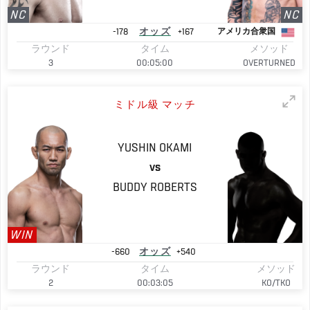
NC
NC
-178
オッズ
+167
アメリカ合衆国
ラウンド
タイム
メソッド
3
00:05:00
OVERTURNED
ミドル級 マッチ
YUSHIN
OKAMI
VS
BUDDY
ROBERTS
WIN
-660
オッズ
+540
ラウンド
タイム
メソッド
2
00:03:05
KO/TKO