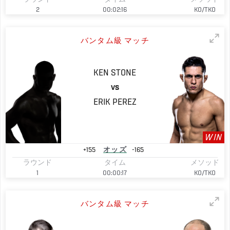
2
00:02:16
KO/TKO
バンタム級 マッチ
KEN
STONE
VS
ERIK
PEREZ
WIN
+155
オッズ
-165
ラウンド
タイム
メソッド
1
00:00:17
KO/TKO
バンタム級 マッチ