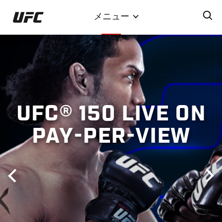
メ
メニュー
イ
ン
コ
ン
テ
ン
ツ
UFC® 150 LIVE ON
に
移
PAY-PER-VIEW
動