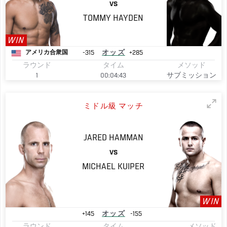
VS
TOMMY
HAYDEN
WIN
-315
オッズ
+285
アメリカ合衆国
ラウンド
タイム
メソッド
1
00:04:43
サブミッション
ミドル級 マッチ
JARED
HAMMAN
VS
MICHAEL
KUIPER
WIN
+145
オッズ
-155
ラウンド
タイム
メソッド