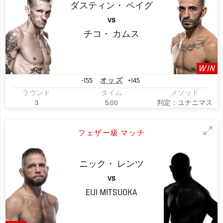
ダスティン・
ペイグ
VS
チコ・
カムス
WIN
-155
オッズ
+145
ラウンド
タイム
メソッド
3
5:00
判定：ユナニマス
フェザー級 マッチ
ニック・
レンツ
VS
EIJI
MITSUOKA