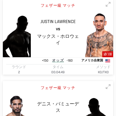
フェザー級 マッチ
JUSTIN
LAWRENCE
VS
マックス・ホロウェ
イ
WIN
+150
オッズ
-160
アメリカ合衆国
ラウンド
タイム
メソッド
2
00:04:49
KO/TKO
フェザー級 マッチ
デニス・バミューデ
ス