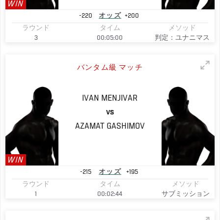
WIN
-220
オッズ
+200
ラウンド
タイム
メソッド
3
00:05:00
判定：ユナニマス
バンタム級 マッチ
IVAN
MENJIVAR
VS
AZAMAT
GASHIMOV
WIN
-215
オッズ
+195
ラウンド
タイム
メソッド
1
00:02:44
サブミッション