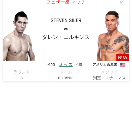
フェザー級 マッチ
STEVEN
SILER
VS
ダレン・エルキンス
WIN
+100
オッズ
-110
アメリカ合衆国
ラウンド
タイム
メソッド
3
00:05:00
判定：ユナニマス