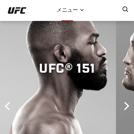
メ
メニュー
イ
ン
コ
ン
テ
ン
ツ
UFC® 151
に
移
動