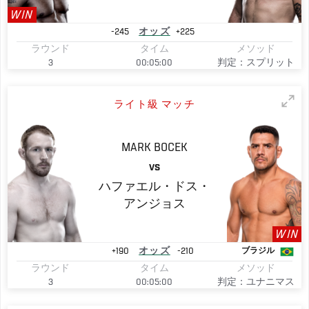
WIN
-245
オッズ
+225
ラウンド
タイム
メソッド
3
00:05:00
判定：スプリット
ライト級 マッチ
MARK
BOCEK
VS
ハファエル・ドス・
アンジョス
WIN
+190
オッズ
-210
ブラジル
ラウンド
タイム
メソッド
3
00:05:00
判定：ユナニマス