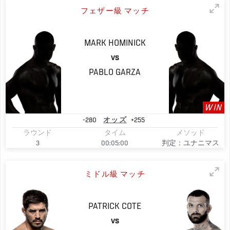
フェザー級 マッチ
MARK
HOMINICK
VS
PABLO
GARZA
WIN
-280
オッズ
+255
ラウンド
タイム
メソッド
3
00:05:00
判定：ユナニマス
ミドル級 マッチ
PATRICK
COTE
VS