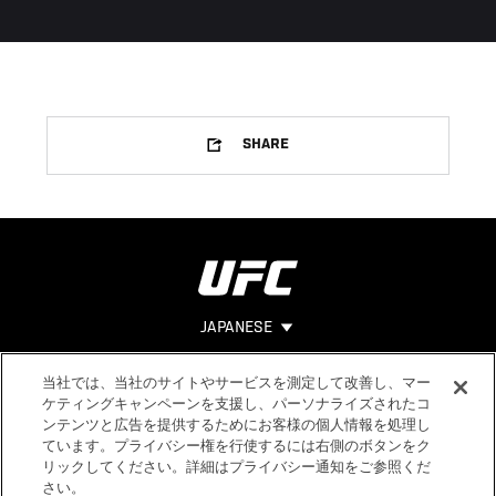
SHARE
JAPANESE
当社では、当社のサイトやサービスを測定して改善し、マー
Footer
ヘルプ
法的事項
ケティングキャンペーンを支援し、パーソナライズされたコ
ンテンツと広告を提供するためにお客様の個人情報を処理し
利用規約
ています。プライバシー権を行使するには右側のボタンをク
個人情報保
リックしてください。詳細はプライバシー通知をご参照くだ
護方針
さい。