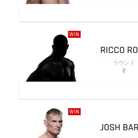
WIN
RICCO
RO
ラウンド
2
WIN
JOSH
BA