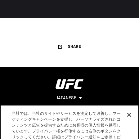
SHARE
JAPANESE
当社では、当社のサイトやサービスを測定して改善し、マー
Footer
ヘルプ
法的事項
ケティングキャンペーンを支援し、パーソナライズされたコ
ンテンツと広告を提供するためにお客様の個人情報を処理し
利用規約
ています。プライバシー権を行使するには右側のボタンをク
個人情報保
リックしてください。詳細はプライバシー通知をご参照くだ