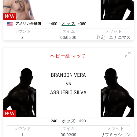
WIN
-460
オッズ
+380
アメリカ合衆国
ラウンド
タイム
メソッド
3
00:05:00
判定：ユナニマス
ヘビー級 マッチ
BRANDON
VERA
VS
ASSUERIO
SILVA
WIN
-240
オッズ
+190
ラウンド
タイム
メソッド
1
00:02:39
サブミッション