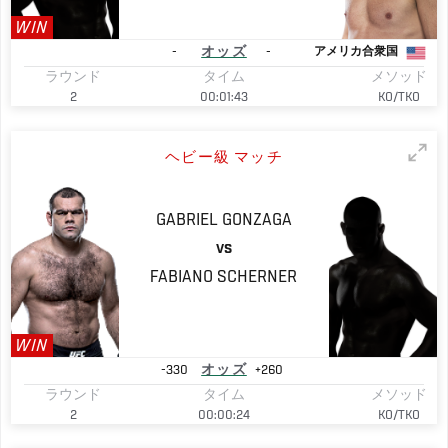
WIN
-
オッズ
-
アメリカ合衆国
ラウンド
タイム
メソッド
2
00:01:43
KO/TKO
ヘビー級 マッチ
GABRIEL
GONZAGA
VS
FABIANO
SCHERNER
WIN
-330
オッズ
+260
ラウンド
タイム
メソッド
2
00:00:24
KO/TKO