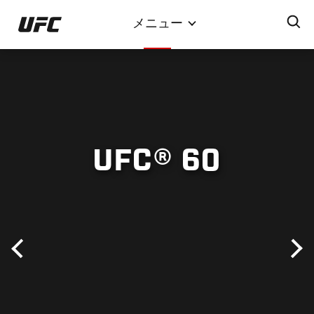
メ
メニュー
イ
ン
コ
ン
テ
ン
ツ
UFC® 60
に
移
動