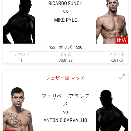
RICARDO
FUNCH
VS
MIKE
PYLE
WIN
+455
オッズ
-530
ラウンド
タイム
メソッド
1
00:01:22
KO/TKO
フェザー級 マッチ
フェリペ・
アランテ
ス
VS
ANTONIO
CARVALHO