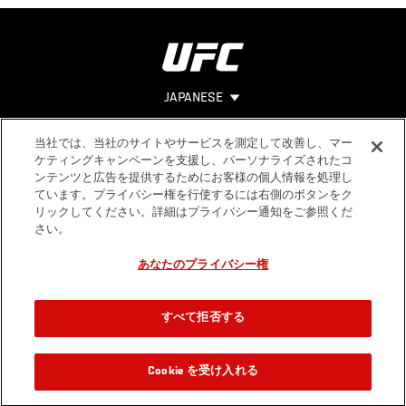
JAPANESE
当社では、当社のサイトやサービスを測定して改善し、マー
Footer
ヘルプ
法的事項
ケティングキャンペーンを支援し、パーソナライズされたコ
ンテンツと広告を提供するためにお客様の個人情報を処理し
利用規約
ています。プライバシー権を行使するには右側のボタンをク
個人情報保
リックしてください。詳細はプライバシー通知をご参照くだ
護方針
さい。
あなたのプライバシー権
すべて拒否する
Cookie を受け入れる
視聴方法
2012.01.14 / 19:30 UTC