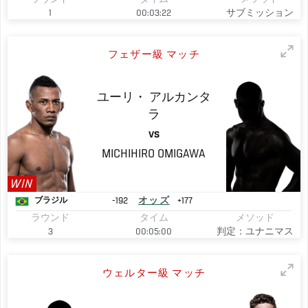
1
00:03:22
サブミッション
フェザー級 マッチ
ユーリ・
アルカンタ
ラ
VS
MICHIHIRO
OMIGAWA
WIN
-192
オッズ
+177
ブラジル
ラウンド
タイム
メソッド
3
00:05:00
判定：ユナニマス
ウェルター級 マッチ