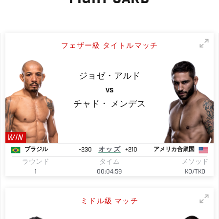
フェザー級 タイトルマッチ
ジョゼ・アルド
VS
チャド・
メンデス
WIN
-230
オッズ
+210
ブラジル
アメリカ合衆国
ラウンド
タイム
メソッド
1
00:04:59
KO/TKO
ミドル級 マッチ