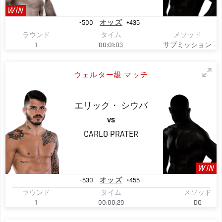
WIN
-500
オッズ
+435
ラウンド
タイム
メソッド
1
00:01:03
サブミッション
ウェルター級 マッチ
エリック・
シウバ
VS
CARLO
PRATER
WIN
-530
オッズ
+455
ラウンド
タイム
メソッド
1
00:00:29
DQ