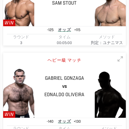
SAM
STOUT
WIN
-125
オッズ
+115
ラウンド
タイム
メソッド
3
00:05:00
判定：ユナニマス
ヘビー級 マッチ
GABRIEL
GONZAGA
VS
EDNALDO
OLIVEIRA
WIN
-140
オッズ
+130
ラウンド
タイム
メソッド