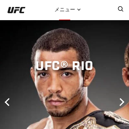
メ
メニュー
イ
ン
コ
ン
テ
ン
ツ
UFC® RIO
に
移
動