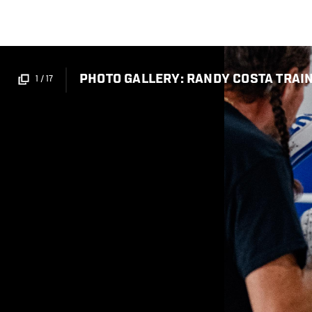
メ
イ
ン
コ
PHOTO GALLERY: RANDY COSTA TRAIN
1
/
17
ン
テ
ン
ツ
に
移
動