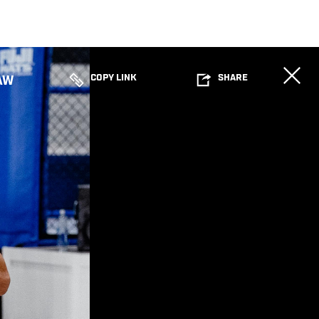
COPY LINK
SHARE
AW
じ
る