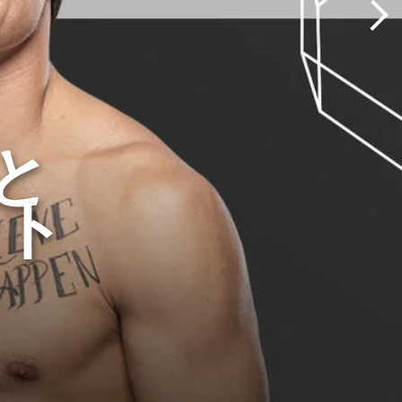
4と
ント