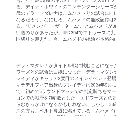
合だったUFC 299のギルバート・バーンズ戦
る。デイナ・ホワイトのコンテンダーシリーズから
歳のデラ・マダレナは、ムハメドとの試合に向
なるだろう。なにしろ、ムハメドの無敗記録は20
る。“リメンバー・ザ・ネーム”ことムハメドがU
い道のりがあったが、UFC 304でエドワーズ
区切りを迎えた。今、ムハメドの統治が本格的
デラ・マダレナがタイトル戦に挑むことになっ
ワーズとの試合は白紙になった。デラ・マダレ
レイディがキャリア2度目のメインイベント登
ィラデルフィア出身のブレイディは2024年9月
で、初めて5ラウンドマッチでの判定勝ちをマ
ゴンでの戦歴を7勝1敗とした。エドワーズとの
らむきっかけになるかもしれない。しかし、33
ズの方も、ベルト奪還に燃えている。ムハメド