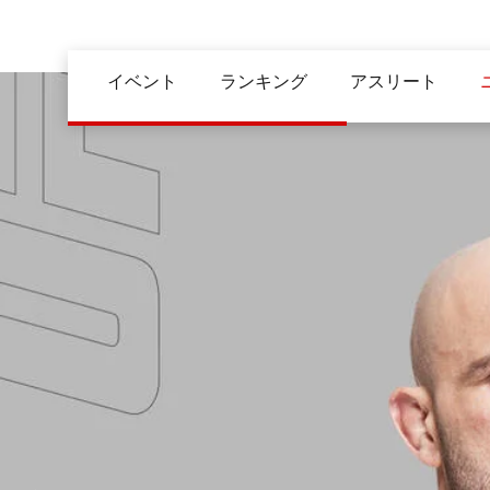
メ
イ
Main
ン
イベント
ランキング
アスリート
navigation
コ
ン
テ
ン
ツ
に
移
動