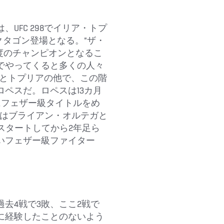
UFC 298でイリア・トプ
クタゴン登場となる。“ザ・
度のチャンピオンとなるこ
でやってくると多くの人々
ことトプリアの他で、この階
ペスだ。ロペスは13カ月
にフェザー級タイトルをめ
6ではブライアン・オルテガと
スタートしてから2年足ら
いフェザー級ファイター
去4戦で3敗、ここ2戦で
に経験したことのないよう