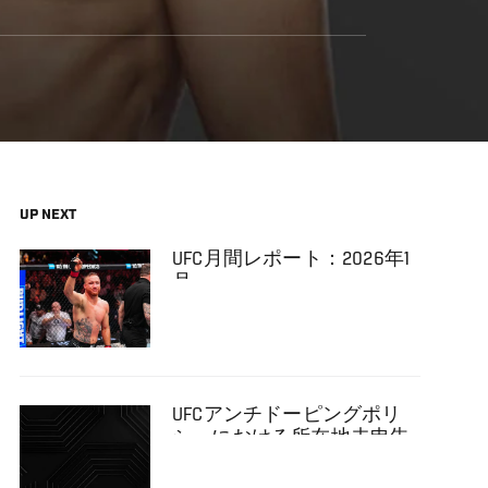
UP NEXT
UFC月間レポート：2026年1
月
UFCアンチドーピングポリ
シーにおける所在地未申告
によってコナー・マクレガ
ーが18カ月の出場停止処分