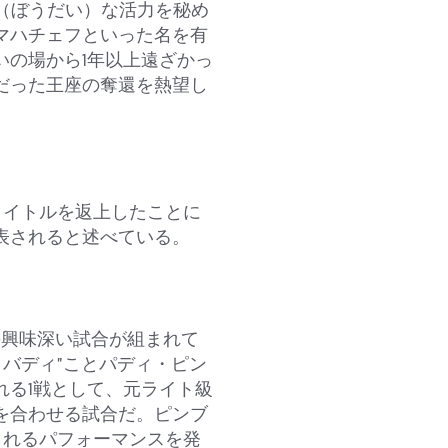
（ぼうだい）な活力を秘め
マハチェフといった名を有
いの場から1年以上遠ざかっ
だった王座の奪還を熱望し
タイトルを返上したことに
表されると述べている。
の興味深い試合が組まれて
・バディ”ことパディ・ピン
れる1戦として、元ライト級
を合わせる試合だ。ピンブ
えられるパフォーマンスを発