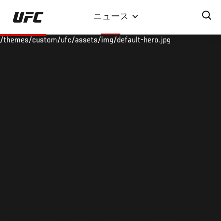
メ
ニュース
イ
ン
/themes/custom/ufc/assets/img/default-hero.jpg
コ
ン
テ
ン
ツ
に
移
動