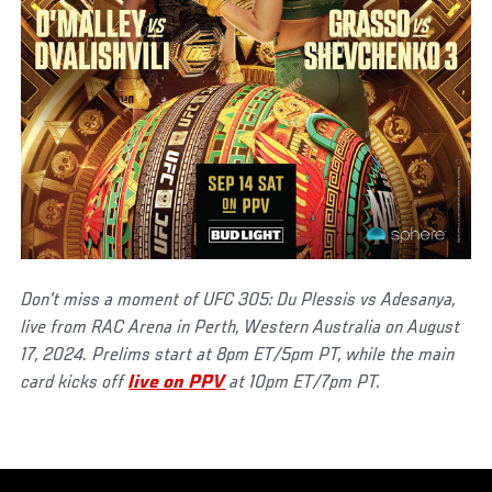
Don't miss a moment of UFC 305: Du Plessis vs Adesanya,
live from RAC Arena in Perth, Western Australia on August
17, 2024. Prelims start at 8pm ET/5pm PT, while the main
card kicks off
live on PPV
at 10pm ET/7pm PT.