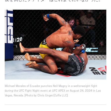
彼を倒したファイターはこれまでにいなかった。
Michael Morales of Ecuador punches Neil Magny in a welterweight fight
during the UFC Fight Night event at UFC APEX on August 24, 2024 in Las
Vegas, Nevada. (Photo by Chris Unger/Zuffa LLC)