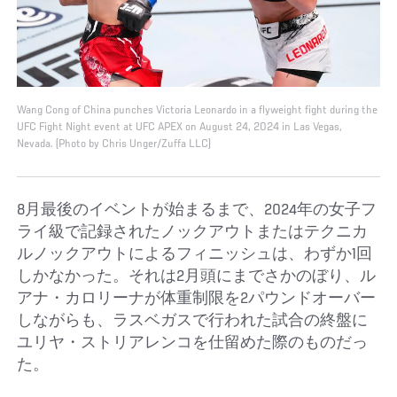
Wang Cong of China punches Victoria Leonardo in a flyweight fight during the
UFC Fight Night event at UFC APEX on August 24, 2024 in Las Vegas,
Nevada. (Photo by Chris Unger/Zuffa LLC)
8月最後のイベントが始まるまで、2024年の女子フ
ライ級で記録されたノックアウトまたはテクニカ
ルノックアウトによるフィニッシュは、わずか1回
しかなかった。それは2月頭にまでさかのぼり、ル
アナ・カロリーナが体重制限を2パウンドオーバー
しながらも、ラスベガスで行われた試合の終盤に
ユリヤ・ストリアレンコを仕留めた際のものだっ
た。