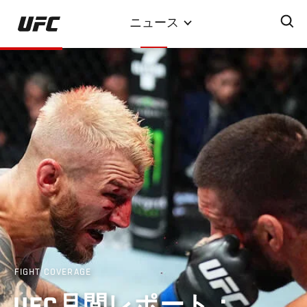
メ
ニュース
イ
ン
コ
ン
テ
ン
ツ
に
移
動
FIGHT COVERAGE