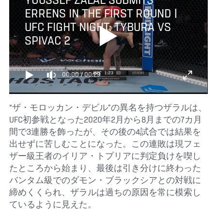
YOUSSEF ZALAL SUBMITS
ERRENS IN THE FIRST ROUND |
UFC FIGHT NIGHT: TYBURA VS
SPIVAC 2
00:00
/
00:29
“ザ・モロッカン・デビル”の異名を持つザラルは、
UFC初参戦となった2020年2月から8月までの7カ月
間で3連勝を飾ったが、その後の4試合では結果を
出せずに苦しむことになった。この連敗は現フェ
ザー級王者のイリア・トプリアに判定負けを喫し
たところから始まり、最後は引き分けに終わった
バンタム級でのダモン・ブラックシアとの対戦に
締めくくられ、ザラルは過ちの原因を常に模索し
ているように見えた。