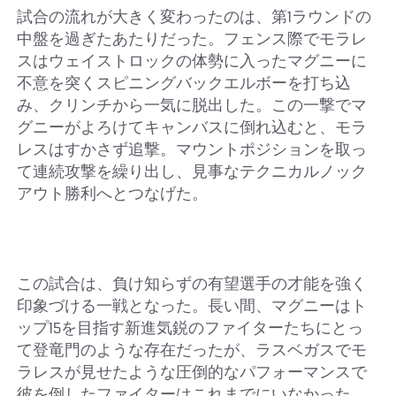
試合の流れが大きく変わったのは、第1ラウンドの
中盤を過ぎたあたりだった。フェンス際でモラレ
スはウェイストロックの体勢に入ったマグニーに
不意を突くスピニングバックエルボーを打ち込
み、クリンチから一気に脱出した。この一撃でマ
グニーがよろけてキャンバスに倒れ込むと、モラ
レスはすかさず追撃。マウントポジションを取っ
て連続攻撃を繰り出し、見事なテクニカルノック
アウト勝利へとつなげた。
この試合は、負け知らずの有望選手の才能を強く
印象づける一戦となった。長い間、マグニーはト
ップ15を目指す新進気鋭のファイターたちにとっ
て登竜門のような存在だったが、ラスベガスでモ
ラレスが見せたような圧倒的なパフォーマンスで