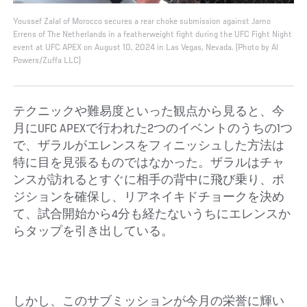
Youssef Zalal of Morocco secures a rear choke submission against Jarno
Errens of The Netherlands in a featherweight fight during the UFC Fight Night
event at UFC APEX on August 10, 2024 in Las Vegas, Nevada. (Photo by Al
Powers/Zuffa LLC)
テクニックや難易度といった観点から見ると、今
月にUFC APEXで行われた2つのイベントのうちの1つ
で、ザラルがエレンスをフィニッシュした方法は
特に目を見張るものではなかった。ザラルはチャ
ンスが訪れるとすぐに相手の背中に飛び乗り、ポ
ジションを確保し、リアネイキドチョークを決め
て、試合開始から4分も経たないうちにエレンスか
らタップを引き出している。
しかし、このサブミッションが今月の栄誉に輝い