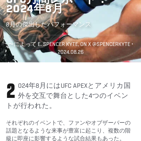
UFC月間レポート：
2024年8月
8月の傑出したパフォーマンス
〜によって E. SPENCER KYTE, ON X @SPENCERKYTE •
2024.08.26
2024年8月にはUFC APEXとアメリカ国
外を交互で舞台とした4つのイベン
トが行われた。
それぞれのイベントで、ファンやオブザーバーの
話題となるような来事が豊富に起こり、複数の階
級に即座に影響するような試合結果もあった。