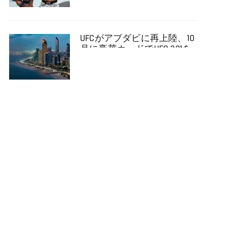
UFCがアブダビに再上陸、10
月に豪華カードでUFC 321を
実施