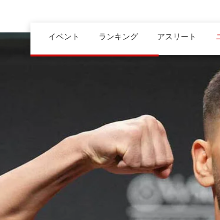
メ
イ
Main
ン
イベント
ランキング
アスリート
navigation
コ
ン
テ
ン
ツ
に
移
動