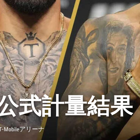
7：公式計量結果
obileアリーナ