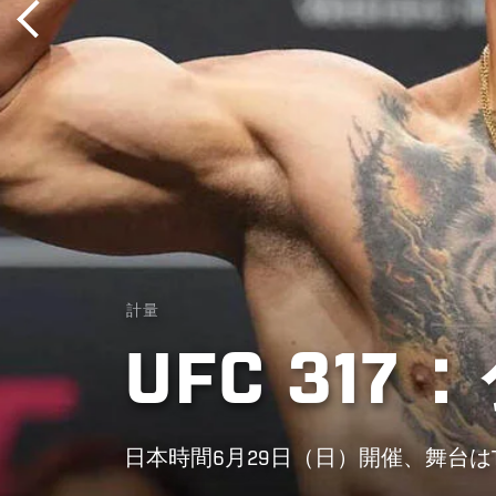
計量
UFC 31
日本時間6月29日（日）開催、舞台はT-M