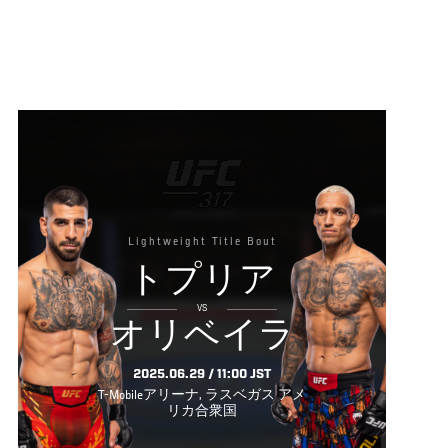
Lightweight Title Bout
トプリア
VS
オリベイラ
2025.06.29 / 11:00 JST
T-Mobileアリーナ, ラスベガス アメ
リカ合衆国