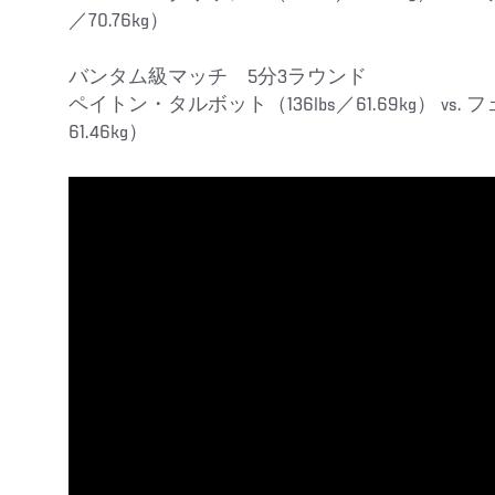
／70.76kg）
バンタム級マッチ 5分3ラウンド
ペイトン・タルボット（136lbs／61.69kg） vs. フ
61.46kg）