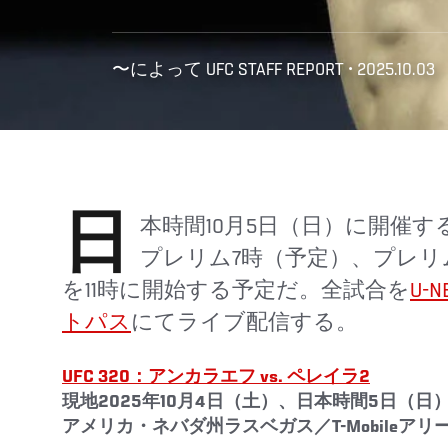
〜によって UFC STAFF REPORT • 2025.10.03
日本時間10月5日（日）に開催するUFC 320はアーリー
プレリム7時（予定）、プレリ
を11時に開始する予定だ。全試合を
U-N
トパス
にてライブ配信する。
UFC 320：アンカラエフ vs. ペレイラ2
現地2025年10月4日（土）、日本時間5日（日
アメリカ・ネバダ州ラスベガス／T-Mobileアリ