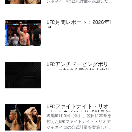
ジャネイロの公式計量を実施した。
UFC月間レポート：2026年1
月
UFCアンチドーピングポリ
シーにおける所在地未申告
によってコナー・マクレガ
ーが18カ月の出場停止処分
を承諾
UFCファイトナイト・リオ
デジャネイロ：公式計量結
現地10月10日（金）、翌日に本番を
果
控えたUFCファイトナイト・リオデ
ジャネイロの公式計量を実施した。