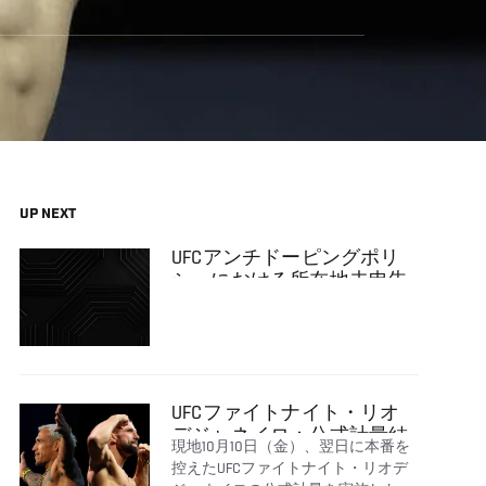
UP NEXT
UFCアンチドーピングポリ
シーにおける所在地未申告
によってコナー・マクレガ
ーが18カ月の出場停止処分
を承諾
UFCファイトナイト・リオ
デジャネイロ：公式計量結
現地10月10日（金）、翌日に本番を
果
控えたUFCファイトナイト・リオデ