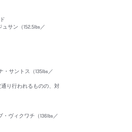
ンド
ジュサン（152.5lbs／
 ヤナ・サントス（135lbs／
定通り行われるものの、対
クブ・ヴィクワチ（136lbs／