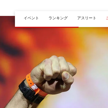
メ
イ
Main
ン
イベント
ランキング
アスリート
navigation
コ
ン
テ
ン
ツ
に
移
動