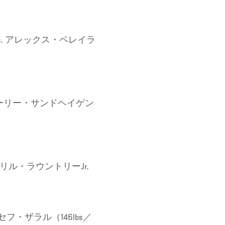
 vs. アレックス・ペレイラ
s. コーリー・サンドヘイゲン
 カリル・ラウントリーJr.
ーセフ・ザラル（146lbs／