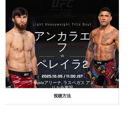
Light Heavyweight Title Bout
アンカラエ
フ
VS
ペレイラ2
2025.10.05 / 11:00 JST
T-Mobileアリーナ, ラスベガス アメ
リカ合衆国
視聴方法