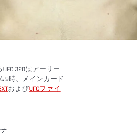
ム9時、メインカード
EXT
および
UFCファイ
）
ーナ