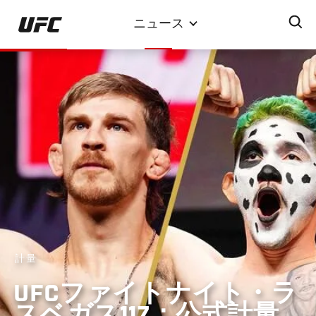
メ
ニュース
イ
ン
コ
ン
テ
ン
ツ
に
移
動
計量
UFCファイトナイト・ラ