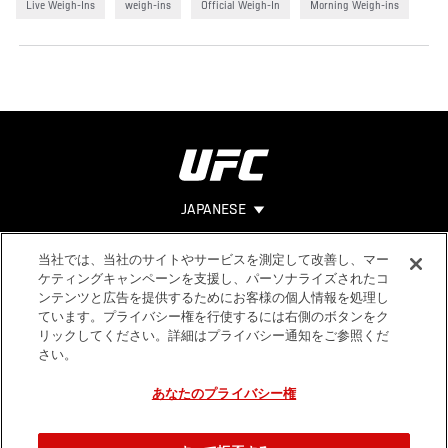
Live Weigh-Ins
weigh-ins
Official Weigh-In
Morning Weigh-ins
JAPANESE
当社では、当社のサイトやサービスを測定して改善し、マー
Footer
ヘルプ
法的事項
ケティングキャンペーンを支援し、パーソナライズされたコ
ンテンツと広告を提供するためにお客様の個人情報を処理し
利用規約
ています。プライバシー権を行使するには右側のボタンをク
個人情報保
リックしてください。詳細はプライバシー通知をご参照くだ
護方針
さい。
あなたのプライバシー権