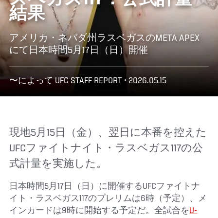
スベガス117：公式計量
結果
アメリカ・ネバダ州ラスベガスのMETA APEX
にて日本時間5月17日（日）開催
〜によって UFC STAFF REPORT • 2026.05.15
現地5月15日（金）、翌日に本番を控えた
UFCファイトナイト・ラスベガス117の公
式計量を実施した。
日本時間5月17日（日）に開催するUFCファイトナ
イト・ラスベガス117のプレリムは6時（予定）、メ
インカードは9時に開始する予定だ。全試合を
U-