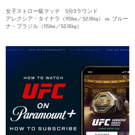
女子ストロー級マッチ 5分3ラウンド
アレクシア・タイナラ（115lbs／52.16kg） vs. ブルー
ナ・ブラジル（115lbs／52.16kg）