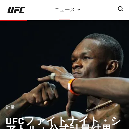
メ
ニュース
イ
ン
コ
ン
テ
ン
ツ
に
移
動
計量
UFCファイトナイト・シ