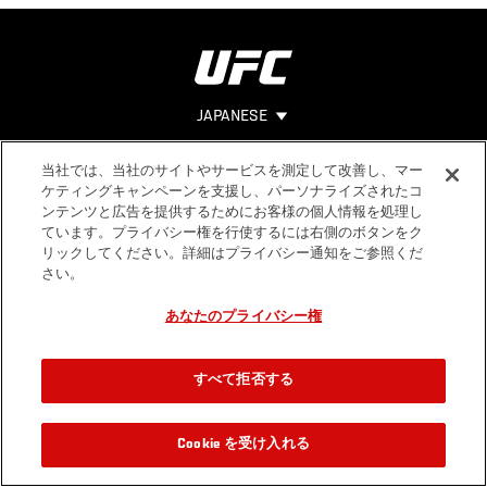
JAPANESE
当社では、当社のサイトやサービスを測定して改善し、マー
Footer
ヘルプ
法的事項
ケティングキャンペーンを支援し、パーソナライズされたコ
ンテンツと広告を提供するためにお客様の個人情報を処理し
利用規約
ています。プライバシー権を行使するには右側のボタンをク
個人情報保
リックしてください。詳細はプライバシー通知をご参照くだ
護方針
さい。
あなたのプライバシー権
すべて拒否する
Cookie を受け入れる