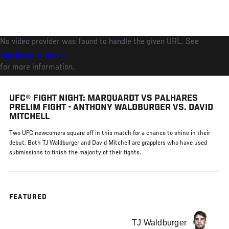
メ
イ
ン
No video provider was found to handle the given URL. See
コ
the documentation
ン
for more information.
テ
ン
UFC® FIGHT NIGHT: MARQUARDT VS PALHARES
ツ
PRELIM FIGHT - ANTHONY WALDBURGER VS. DAVID
に
MITCHELL
移
Two UFC newcomers square off in this match for a chance to shine in their
動
debut. Both TJ Waldburger and David Mitchell are grapplers who have used
submissions to finish the majority of their fights.
FEATURED
TJ Waldburger