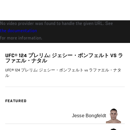
メ
イ
ン
No video provider was found to handle the given URL. See
コ
the documentation
ン
for more information.
テ
ン
UFC® 124 プレリム: ジェシー・ボンフェルト VS ラ
ツ
ファエル・ナタル
に
UFC® 124 プレリム: ジェシー・ボンフェルト vs ラファエル・ナタ
移
ル
動
FEATURED
Jesse Bongfeldt