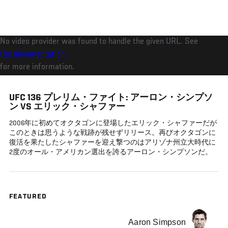
メ
イ
ン
No video provider was found to handle the given URL. See
コ
the documentation
ン
for more information.
テ
ン
UFC 136 プレリム・ファイト: アーロン・シンプソ
ツ
ン VS エリック・シャファー
に
2006年に初めてオクタゴンに登場したエリック・シャファーだが
移
このときは思うような戦跡が残せずリリース。再びオクタゴンに
動
復活を果たしたシャファーを迎え撃つのはアリゾナ州立大時代に
2度のオール・アメリカン選出を誇るアーロン・シンプソンだ。
FEATURED
Aaron Simpson