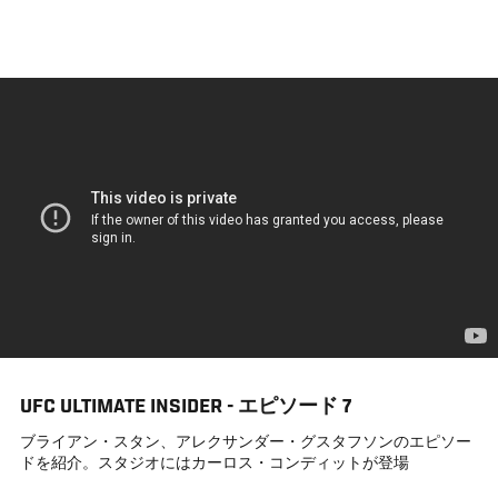
メ
イ
ン
コ
ン
テ
ン
ツ
に
移
動
UFC ULTIMATE INSIDER - エピソード 7
ブライアン・スタン、アレクサンダー・グスタフソンのエピソー
ドを紹介。スタジオにはカーロス・コンディットが登場