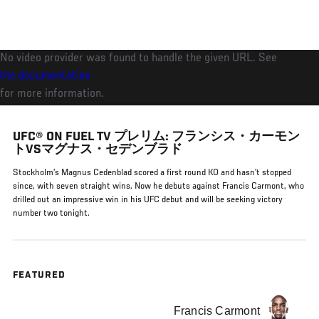
メ
イ
ン
No video provider was found to handle the given URL. See
コ
the documentation
ン
for more information.
テ
ン
UFC® ON FUEL TV プレリム: フランシス・カーモン
ツ
トVSマグナス・セデンブラド
に
Stockholm’s Magnus Cedenblad scored a first round KO and hasn’t stopped
移
since, with seven straight wins. Now he debuts against Francis Carmont, who
動
drilled out an impressive win in his UFC debut and will be seeking victory
number two tonight.
FEATURED
Francis Carmont