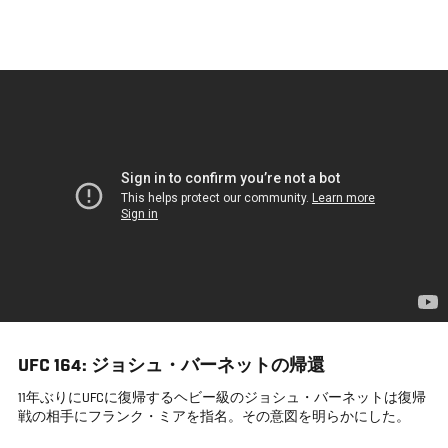
メ
イ
ン
コ
ン
テ
ン
ツ
に
移
動
UFC 164: ジョシュ・バーネットの帰還
11年ぶりにUFCに復帰するヘビー級のジョシュ・バーネットは復帰
戦の相手にフランク・ミアを指名。その意図を明らかにした。