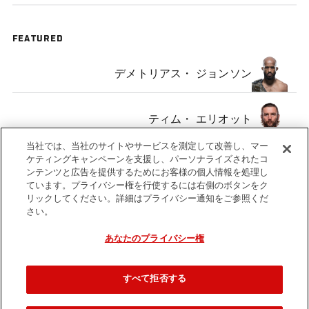
FEATURED
デメトリアス・ ジョンソン
ティム・ エリオット
当社では、当社のサイトやサービスを測定して改善し、マー
ケティングキャンペーンを支援し、パーソナライズされたコ
ンテンツと広告を提供するためにお客様の個人情報を処理し
ています。プライバシー権を行使するには右側のボタンをク
リックしてください。詳細はプライバシー通知をご参照くだ
Tags
The Ultimate
Flyweight
Demetrious
Official
さい。
Fighter:
Title
Johnson
Weigh-
Team
Fight
In
あなたのプライバシー権
Benavidez vs
Team Cejudo
すべて拒否する