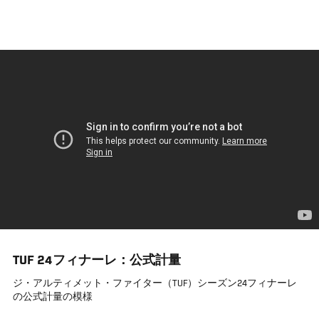
メ
イ
ン
コ
ン
テ
ン
ツ
に
移
動
TUF 24フィナーレ：公式計量
ジ・アルティメット・ファイター（TUF）シーズン24フィナーレ
の公式計量の模様