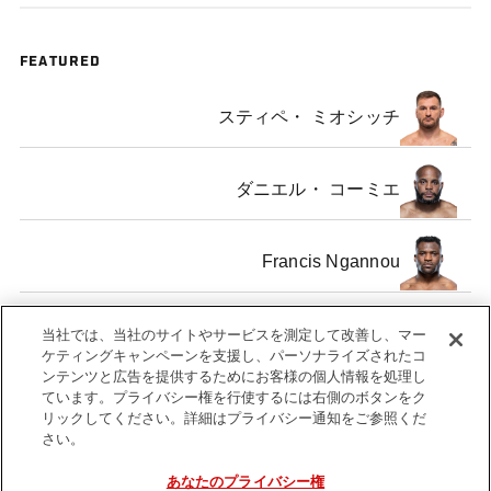
FEATURED
スティペ・ ミオシッチ
ダニエル・ コーミエ
Francis Ngannou
ヴォルカン・ ウーズデミア
当社では、当社のサイトやサービスを測定して改善し、マー
ケティングキャンペーンを支援し、パーソナライズされたコ
ンテンツと広告を提供するためにお客様の個人情報を処理し
ています。プライバシー権を行使するには右側のボタンをク
リックしてください。詳細はプライバシー通知をご参照くだ
さい。
Tags
Official
UFC
Stipe
Francis
Daniel
V
あなたのプライバシー権
Weigh-
220
Miocic
Ngannou
Cormier
O