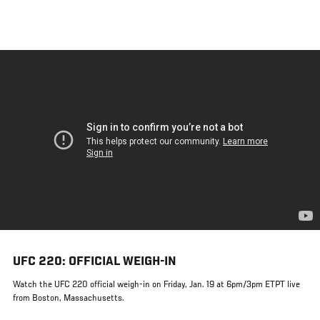
メ
イ
ン
コ
ン
テ
ン
ツ
に
移
動
UFC 220: OFFICIAL WEIGH-IN
Watch the UFC 220 official weigh-in on Friday, Jan. 19 at 6pm/3pm ETPT live
from Boston, Massachusetts.