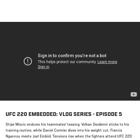
メ
イ
ン
コ
ン
テ
ン
ツ
に
移
動
UFC 220 EMBEDDED: VLOG SERIES - EPISODE 5
Stipe Miocic endures his teammates' teasing. Volkan Oezdemir sticks to his
training routine, while Daniel Cormier dives into his weight cut. Francis
Ngannou meets Joel Embiid. Tensions rise when the fighters attend UFC 220