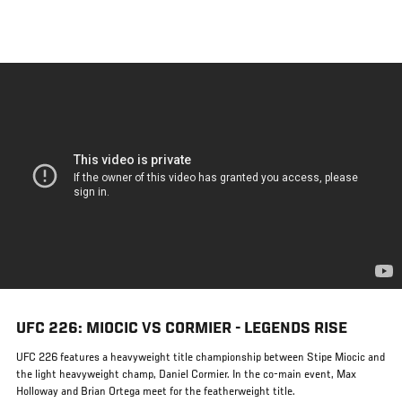
メ
イ
ン
コ
ン
テ
ン
ツ
に
移
動
UFC 226: MIOCIC VS CORMIER - LEGENDS RISE
UFC 226 features a heavyweight title championship between Stipe Miocic and
the light heavyweight champ, Daniel Cormier. In the co-main event, Max
Holloway and Brian Ortega meet for the featherweight title.