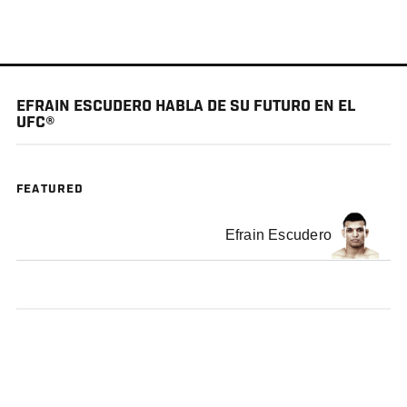
メ
イ
ン
コ
EFRAIN ESCUDERO HABLA DE SU FUTURO EN EL
ン
UFC®
テ
ン
ツ
FEATURED
に
移
Efrain Escudero
動