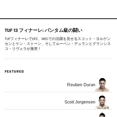
メ
イ
ン
コ
TUF 13 フィナーレ: バンタム級の闘い
ン
テ
TUFフィナーレでUFC、WECでの活躍を見せるスコット・ヨルゲン
センとケン・ストーン、そしてルーベン・デュランとグランシス
ン
コ・リヴェラが激突！
ツ
に
移
動
FEATURED
Reuben Duran
Scott Jorgensen