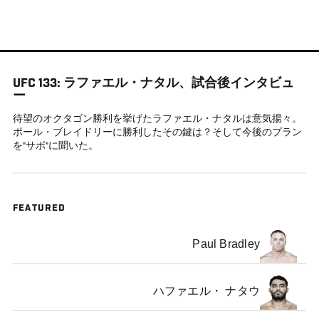
メ
イ
ン
コ
UFC 133: ラファエル・ナタル、試合後インタビュ
ン
ー
テ
待望のオクタゴン勝利を挙げたラファエル・ナタルは意気揚々。
ン
ポール・ブレイドリーに勝利したその鍵は？そして今後のプラン
ツ
を”サポ”に聞いた。
に
移
動
FEATURED
Paul Bradley
ハファエル・ ナタウ