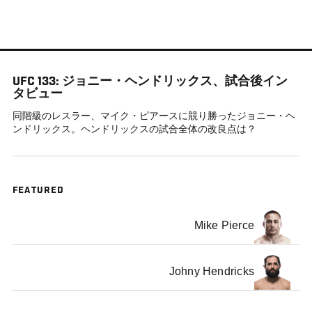
メ
イ
ン
コ
UFC 133: ジョニー・ヘンドリックス、試合後イン
ン
タビュー
テ
同階級のレスラー、マイク・ピアースに競り勝ったジョニー・ヘ
ン
ンドリックス。ヘンドリックスの試合全体の改良点は？
ツ
に
移
動
FEATURED
Mike Pierce
Johny Hendricks