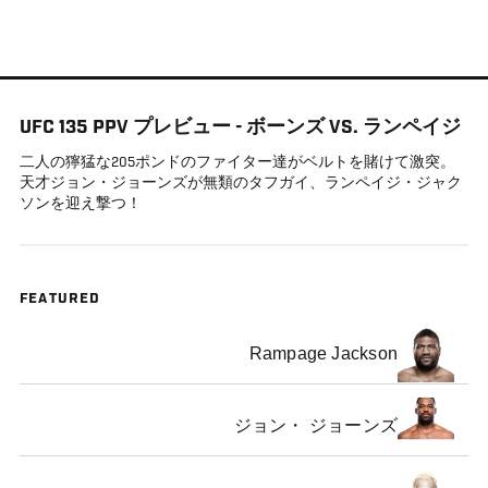
メ
イ
ン
コ
UFC 135 PPV プレビュー - ボーンズ VS. ランペイジ
ン
テ
二人の獰猛な205ポンドのファイター達がベルトを賭けて激突。
天才ジョン・ジョーンズが無類のタフガイ、ランペイジ・ジャク
ン
ソンを迎え撃つ！
ツ
に
移
動
FEATURED
Rampage Jackson
ジョン・ ジョーンズ