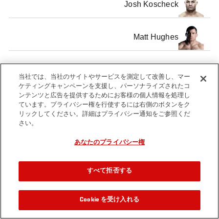
Josh Koscheck
Matt Hughes
当社では、当社のサイトやサービスを測定して改善し、マー
ケティングキャンペーンを支援し、パーソナライズされたコ
Tags
ンテンツと広告を提供するためにお客様の個人情報を処理し
ufc
Jon
Denver
ppv
lightweight
Ra
ています。プライバシー権を行使するには右側のボタンをク
hall
Jones
title fight
Jac
リックしてください。詳細はプライバシー通知をご参照くだ
of
さい。
fame
あなたのプライバシー権
すべて拒否する
Cookie を受け入れる
関連動画