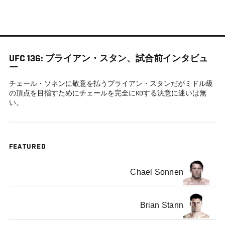
メ
イ
ン
コ
UFC 136: ブライアン・スタン、試合前インタビュ
ン
ー
テ
チェール・ソネンに敬意を払うブライアン・スタンだがミドル級
ン
の頂点を目指すためにチェールを完全にKOする決意に迷いは無
ツ
い。
に
移
動
FEATURED
Chael Sonnen
Brian Stann