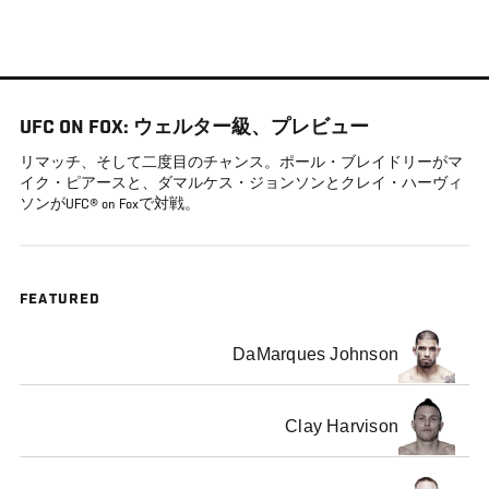
メ
イ
ン
コ
UFC ON FOX: ウェルター級、プレビュー
ン
テ
リマッチ、そして二度目のチャンス。ポール・ブレイドリーがマ
イク・ピアースと、ダマルケス・ジョンソンとクレイ・ハーヴィ
ン
ソンがUFC® on Foxで対戦。
ツ
に
移
動
FEATURED
DaMarques Johnson
Clay Harvison