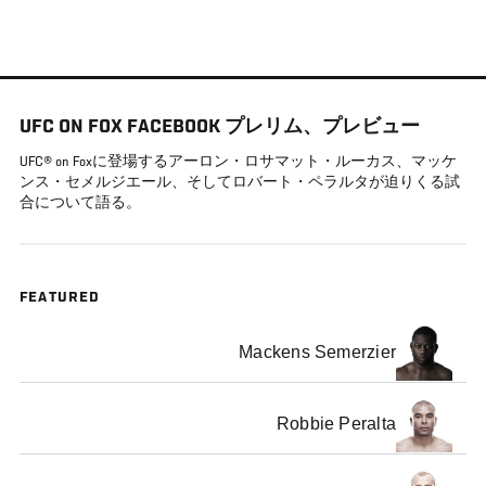
メ
イ
ン
コ
UFC ON FOX FACEBOOK プレリム、プレビュー
ン
テ
UFC® on Foxに登場するアーロン・ロサマット・ルーカス、マッケ
ンス・セメルジエール、そしてロバート・ペラルタが迫りくる試
ン
合について語る。
ツ
に
移
動
FEATURED
Mackens Semerzier
Robbie Peralta