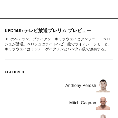
メ
イ
ン
コ
UFC 149: テレビ放送プレリム プレビュー
ン
テ
UFCのベテラン、ブライアン・キャラウェイとアンソニー・ペロ
シュが登場。ペロシュはライトヘビー級でライアン・ジモーと、
ン
キャラウェイはミッチ・ゲイグノンとバンタム級で激突する。
ツ
に
移
動
FEATURED
Anthony Perosh
Mitch Gagnon