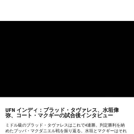
メ
イ
ン
コ
ン
テ
ン
ツ
に
移
動
UFN インディ：ブラッド・タヴァレス、水垣偉
弥、コート・マクギーの試合後インタビュー
ミドル級のブラッド・タヴァレスはこれで4連勝。判定勝利を納
めたブッバ・マクダニエル戦を振り返る。水垣とマクギーはそれ