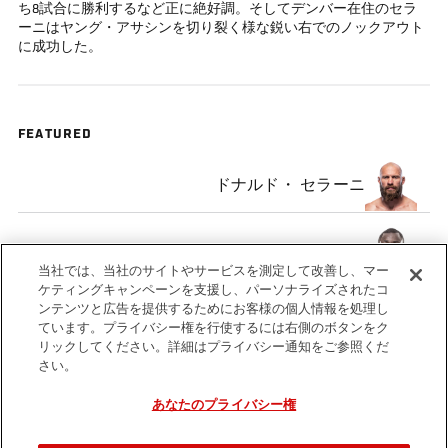
ち8試合に勝利するなど正に絶好調。そしてデンバー在住のセラ
ーニはヤング・アサシンを切り裂く様な鋭い右でのノックアウト
に成功した。
FEATURED
ドナルド・ セラーニ
Melvin Guillard
当社では、当社のサイトやサービスを測定して改善し、マー
ケティングキャンペーンを支援し、パーソナライズされたコ
ンテンツと広告を提供するためにお客様の個人情報を処理し
ています。プライバシー権を行使するには右側のボタンをク
リックしてください。詳細はプライバシー通知をご参照くだ
さい。
Tags
Melvin
KOTW
knockout
Donald
KNOCKOUT
Guillard
Cerrone
OF THE
あなたのプライバシー権
WEEK