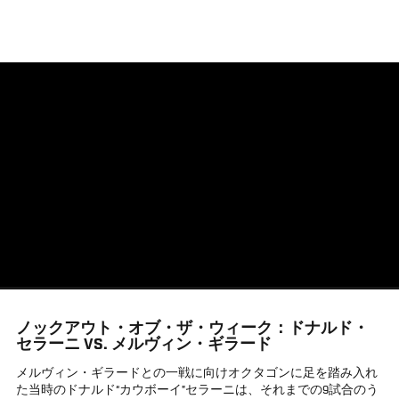
メ
イ
ン
コ
ン
テ
ン
ツ
に
移
動
ノックアウト・オブ・ザ・ウィーク：ドナルド・
セラーニ VS. メルヴィン・ギラード
メルヴィン・ギラードとの一戦に向けオクタゴンに足を踏み入れ
た当時のドナルド“カウボーイ”セラーニは、それまでの9試合のう