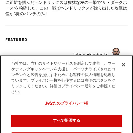
に距離を掴んだヘンドリックスは獰猛な左の一撃で“ザ・ダークホ
ース”を粉砕した。この一戦でヘンドリックスが繰り出した攻撃は
僅か6発のパンチのみ！
FEATURED
Johny Hendricks
当社では、当社のサイトやサービスを測定して改善し、マー
ケティングキャンペーンを支援し、パーソナライズされたコ
TJ Waldburger
ンテンツと広告を提供するためにお客様の個人情報を処理し
ています。プライバシー権を行使するには右側のボタンをク
リックしてください。詳細はプライバシー通知をご参照くだ
さい。
あなたのプライバシー権
Tags
knockout
KOTW
すべて拒否する