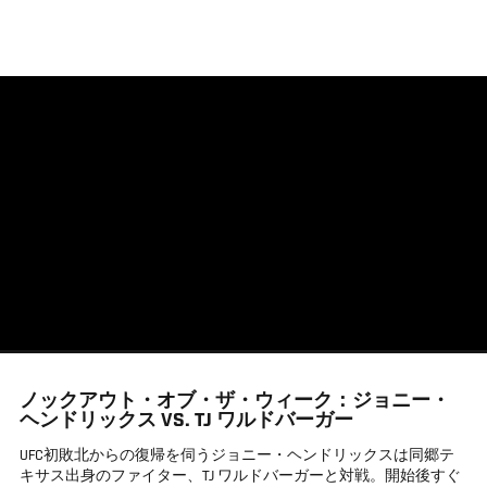
メ
イ
ン
コ
ン
テ
ン
ツ
に
移
動
ノックアウト・オブ・ザ・ウィーク：ジョニー・
ヘンドリックス VS. TJ ワルドバーガー
UFC初敗北からの復帰を伺うジョニー・ヘンドリックスは同郷テ
キサス出身のファイター、TJ ワルドバーガーと対戦。開始後すぐ