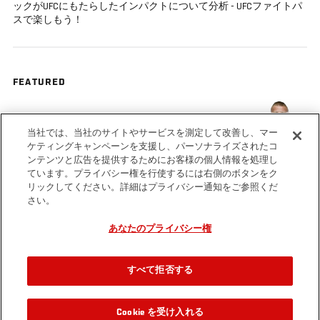
ックがUFCにもたらしたインパクトについて分析 - UFCファイトパ
スで楽しもう！
FEATURED
Brock Lesnar
当社では、当社のサイトやサービスを測定して改善し、マー
ケティングキャンペーンを支援し、パーソナライズされたコ
ンテンツと広告を提供するためにお客様の個人情報を処理し
ています。プライバシー権を行使するには右側のボタンをク
リックしてください。詳細はプライバシー通知をご参照くだ
さい。
Tags
WWE
UFC
Stone
Preview
Interview
FIGHT
Cold
あなたのプライバシー権
PASS
Steve
Austin
すべて拒否する
Cookie を受け入れる