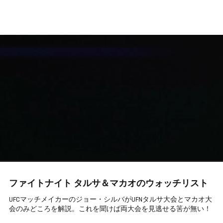
メ
イ
ン
コ
ン
テ
ン
ツ
に
移
動
ファイトナイト タルサ＆マカオのウォッチリスト
UFCマッチメイカーのジョー・シルバがUFNタルサ大会とマカオ大
会のみどころを解説。これを聞けば両大会を見逃せる筈が無い！