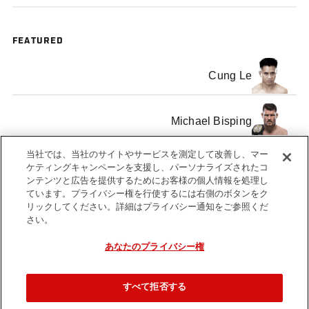
FEATURED
Cung Le
Michael Bisping
当社では、当社のサイトやサービスを測定して改善し、マー
ニール・ マグニー
ケティングキャンペーンを支援し、パーソナライズされたコ
ンテンツと広告を提供するためにお客様の個人情報を処理し
ています。プライバシー権を行使するには右側のボタンをク
リックしてください。詳細はプライバシー通知をご参照くだ
さい。
あなたのプライバシー権
Tags
FS1
Asia
Joe
Michael
Cung
Watch
18
3
Silva
Bisping
Le
List
すべて拒否する