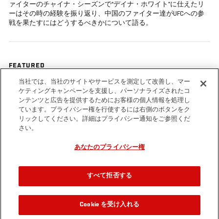
ァイターのチャイナ・シーズンで“デイナ・ホワイト”に仕えたリ
ーはその時の経験を振り返り、中国のファイター達がUFCへの参
戦を果たすにはどうするべきかについて語る。
FEATURED
当社では、当社のサイトやサービスを測定して改善し、マー
Cung Le
ケティングキャンペーンを支援し、パーソナライズされたコ
ンテンツと広告を提供するためにお客様の個人情報を処理し
ています。プライバシー権を行使するには右側のボタンをク
リックしてください。詳細はプライバシー通知をご参照くだ
さい。
あなたのプライバシー権
Tags
Bisping
Cung
Asia
Asia
Interview
Mega
vs Le
Le
3
Olivi
すべて拒否する
Cookie を受け入れる
関連動画