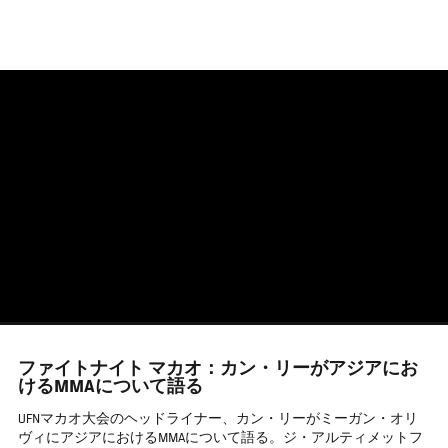
メ
イ
ン
コ
ン
テ
ン
ツ
に
移
動
ファイトナイト マカオ：カン・リーがアジアにお
けるMMAについて語る
UFNマカオ大会のヘッドライナー、カン・リーがミーガン・オリ
ヴィにアジアにおけるMMAについて語る。ジ・アルティメットフ