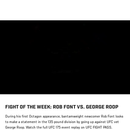
メ
イ
ン
コ
ン
テ
ン
ツ
に
移
動
FIGHT OF THE WEEK: ROB FONT VS. GEORGE ROOP
During his first Octagon appearance, bantamweight newcomer Rob Font looks
to make a statement in the 135 pound division by going up against UFC vet
George Roop. Watch the full UFC 175 event replay on UFC FIGHT PASS.