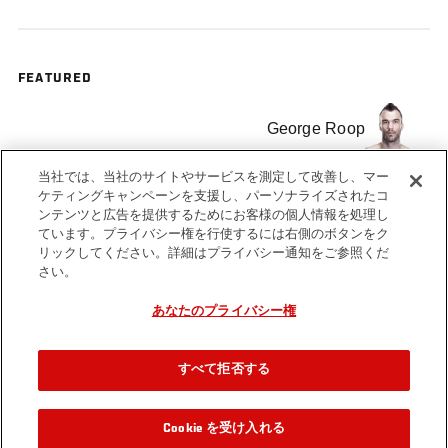
FEATURED
George Roop
当社では、当社のサイトやサービスを測定して改善し、マー
ロブ・ フォント
ケティングキャンペーンを支援し、パーソナライズされたコ
ンテンツと広告を提供するためにお客様の個人情報を処理し
ています。プライバシー権を行使するには右側のボタンをク
リックしてください。詳細はプライバシー通知をご参照くだ
さい。
あなたのプライバシー権
Tags
UFC
free
fight
FOTW
Free
knockout
175
Fight
すべて拒否する
Cookie を受け入れる
関連動画