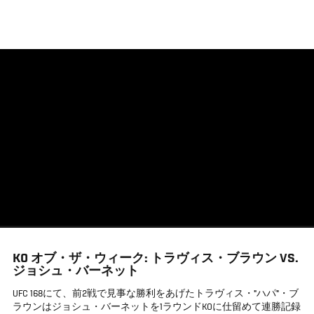
メ
イ
ン
コ
ン
テ
ン
ツ
に
移
動
KO オブ・ザ・ウィーク: トラヴィス・ブラウン VS.
ジョシュ・バーネット
UFC 168にて、前2戦で見事な勝利をあげたトラヴィス・"ハパ"・ブ
ラウンはジョシュ・バーネットを1ラウンドKOに仕留めて連勝記録