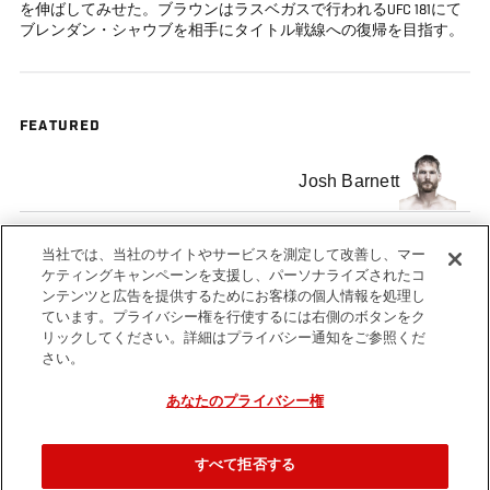
を伸ばしてみせた。ブラウンはラスベガスで行われるUFC 181にて
ブレンダン・シャウブを相手にタイトル戦線への復帰を目指す。
FEATURED
Josh Barnett
トラヴィス・ ブラウン
当社では、当社のサイトやサービスを測定して改善し、マー
ケティングキャンペーンを支援し、パーソナライズされたコ
ンテンツと広告を提供するためにお客様の個人情報を処理し
ています。プライバシー権を行使するには右側のボタンをク
リックしてください。詳細はプライバシー通知をご参照くだ
さい。
Tags
UFC
fight
MMA
KOTW
knockout
KNOC
あなたのプライバシー権
181
OF TH
WEEK
すべて拒否する