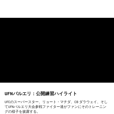
メ
イ
ン
コ
ン
テ
ン
ツ
に
移
動
UFNバルエリ：公開練習ハイライト
UFCのスーパースター、リョート・マチダ、CB ダラウェイ、そし
てUFNバルエリ大会参戦ファイター達がファンにそのトレーニン
グの様子を披露する。