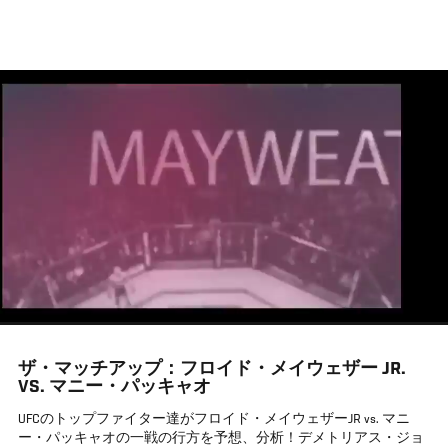
メ
イ
ン
コ
ン
テ
ン
ツ
に
移
動
ザ・マッチアップ：フロイド・メイウェザー JR.
VS. マニー・パッキャオ
UFCのトップファイター達がフロイド・メイウェザーJR vs. マニ
ー・パッキャオの一戦の行方を予想、分析！デメトリアス・ジョ