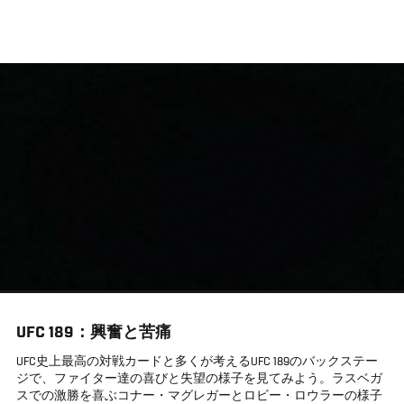
メ
イ
ン
コ
ン
テ
ン
ツ
に
移
動
UFC 189：興奮と苦痛
UFC史上最高の対戦カードと多くが考えるUFC 189のバックステー
ジで、ファイター達の喜びと失望の様子を見てみよう。ラスベガ
スでの激勝を喜ぶコナー・マグレガーとロビー・ロウラーの様子