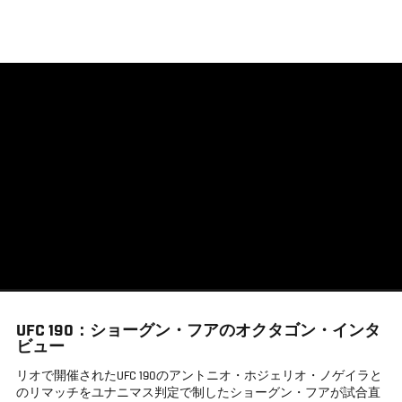
メ
イ
ン
コ
ン
テ
ン
ツ
に
移
動
UFC 190：ショーグン・フアのオクタゴン・インタ
ビュー
リオで開催されたUFC 190のアントニオ・ホジェリオ・ノゲイラと
のリマッチをユナニマス判定で制したショーグン・フアが試合直