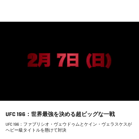
メ
イ
ン
コ
ン
テ
ン
ツ
に
移
動
UFC 196：世界最強を決める超ビッグな一戦
UFC 196：ファブリシオ・ヴェウドゥムとケイン・ヴェラスケスが
ヘビー級タイトルを懸けて対決