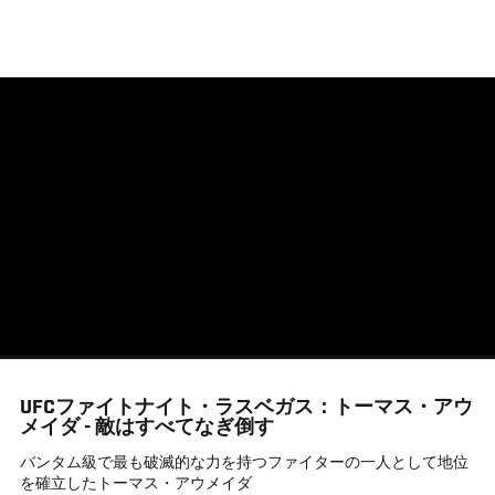
メ
イ
ン
コ
ン
テ
ン
ツ
に
移
動
UFCファイトナイト・ラスベガス：トーマス・アウ
メイダ - 敵はすべてなぎ倒す
バンタム級で最も破滅的な力を持つファイターの一人として地位
を確立したトーマス・アウメイダ