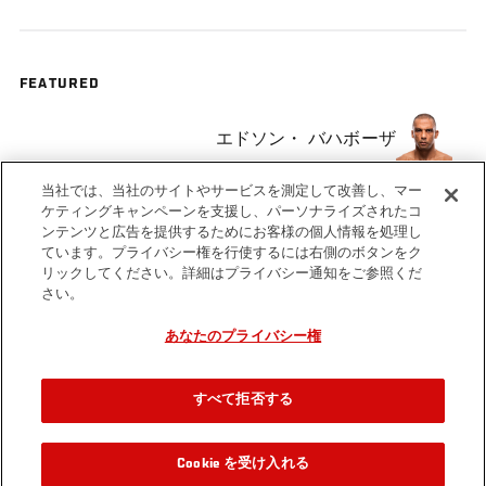
FEATURED
エドソン・ バハボーザ
当社では、当社のサイトやサービスを測定して改善し、マー
Gilbert Melendez
ケティングキャンペーンを支援し、パーソナライズされたコ
ンテンツと広告を提供するためにお客様の個人情報を処理し
ています。プライバシー権を行使するには右側のボタンをク
リックしてください。詳細はプライバシー通知をご参照くだ
さい。
あなたのプライバシー権
Tags
Chicago
Matchup
edson
Gilbert
barboza
Melendez
すべて拒否する
Cookie を受け入れる
関連動画