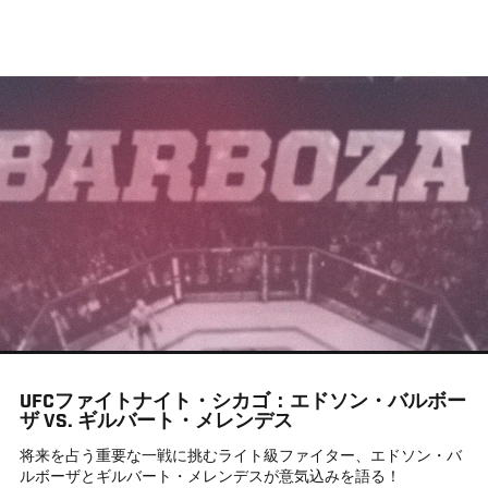
メ
イ
ン
コ
ン
テ
ン
ツ
に
移
動
UFCファイトナイト・シカゴ：エドソン・バルボー
ザ VS. ギルバート・メレンデス
将来を占う重要な一戦に挑むライト級ファイター、エドソン・バ
ルボーザとギルバート・メレンデスが意気込みを語る！