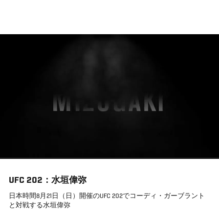
メ
イ
ン
コ
ン
テ
ン
ツ
に
移
動
UFC 202：水垣偉弥
日本時間8月21日（日）開催のUFC 202でコーディ・ガーブラント
と対戦する水垣偉弥